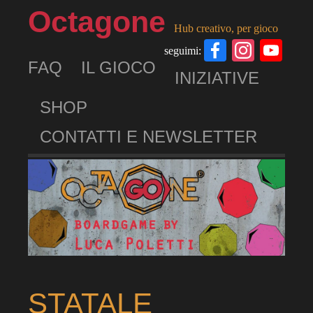
Octagone
Hub creativo, per gioco
Facebook
Insta
Yo
seguimi:
FAQ
IL GIOCO
Ch
INIZIATIVE
SHOP
CONTATTI E NEWSLETTER
STATALE