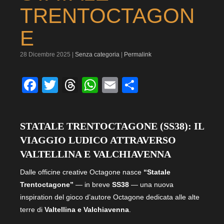
TRENTOCTAGON
E
28 Dicembre 2025 |
Senza categoria
|
Permalink
Facebook
Twitter
Threads
WhatsApp
Email
Condividi
STATALE TRENTOCTAGONE (SS38): IL
VIAGGIO LUDICO ATTRAVERSO
VALTELLINA E VALCHIAVENNA
Dalle officine creative Octagone nasce
“Statale
Trentoctagone”
— in breve
SS38
— una nuova
inspiration del gioco d’autore Octagone dedicata alle alte
terre di
Valtellina e Valchiavenna
.