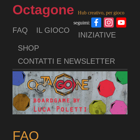
Octagone
Hub creativo, per gioco
Facebook
Insta
Yo
seguimi:
FAQ
IL GIOCO
Ch
INIZIATIVE
SHOP
CONTATTI E NEWSLETTER
FAQ