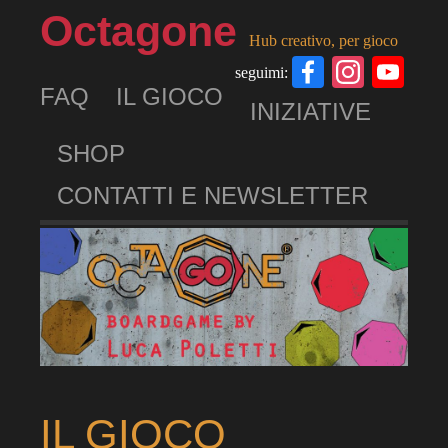
Octagone
Hub creativo, per gioco
Facebook
Insta
Yo
seguimi:
FAQ
IL GIOCO
Ch
INIZIATIVE
SHOP
CONTATTI E NEWSLETTER
IL GIOCO