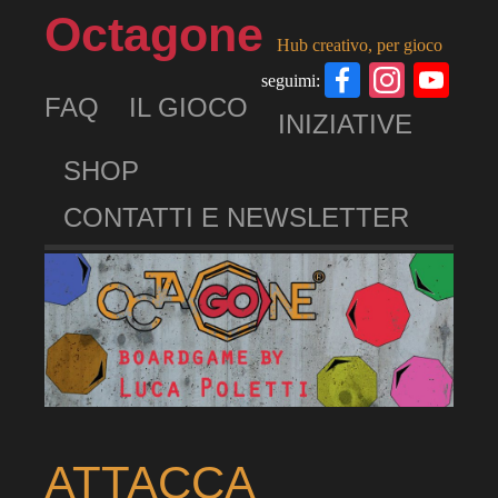
Octagone
Hub creativo, per gioco
Facebook
Insta
Yo
seguimi:
FAQ
IL GIOCO
Ch
INIZIATIVE
SHOP
CONTATTI E NEWSLETTER
ATTACCA