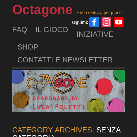
Octagone
Hub creativo, per gioco
Facebook
Insta
Yo
seguimi:
FAQ
IL GIOCO
Ch
INIZIATIVE
SHOP
CONTATTI E NEWSLETTER
CATEGORY ARCHIVES:
SENZA