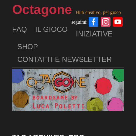
Octagone
Hub creativo, per gioco
Facebook
Insta
Yo
seguimi:
FAQ
IL GIOCO
Ch
INIZIATIVE
SHOP
CONTATTI E NEWSLETTER