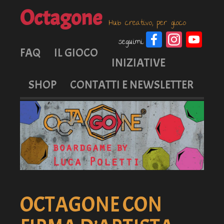
Octagone
Hub creativo, per gioco
Faceboo
Insta
Yo
seguimi:
Ch
FAQ
IL GIOCO
INIZIATIVE
SHOP
CONTATTI E NEWSLETTER
OCTAGONE CON