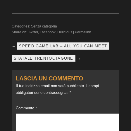
Categories:
Senza categoria
Share on:
Twitter
,
Facebook
,
Delicious
|
Permalink
←
SPEED GAME LAB – ALL YOU CAN MEET
→
STATALE TRENTOCTAGONE
LASCIA UN COMMENTO
Il tuo indirizzo email non sarà pubblicato.
I campi
obbligatori sono contrassegnati
*
Commento
*