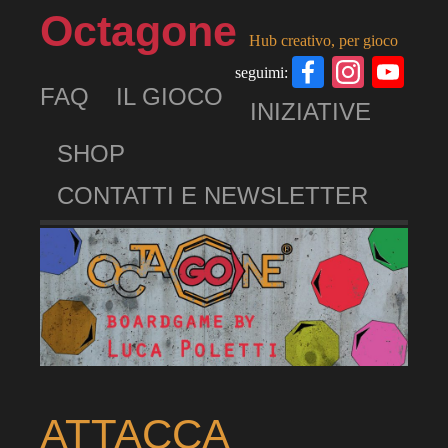
Octagone
Hub creativo, per gioco
Facebook
Insta
Yo
seguimi:
FAQ
IL GIOCO
Ch
INIZIATIVE
SHOP
CONTATTI E NEWSLETTER
ATTACCA