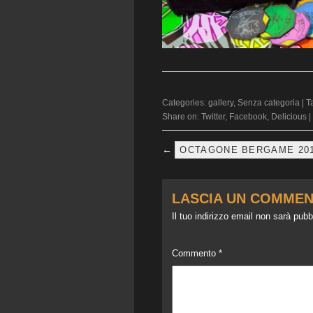
Categories:
gallery
,
Senza categoria
| T
Share on:
Twitter
,
Facebook
,
Delicious
|
←
OCTAGONE BERGAME 20
LASCIA UN COMME
Il tuo indirizzo email non sarà pubb
Commento
*