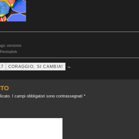
ags:
versione
Permalink
→
17
CORAGGIO, SI CAMBIA!
NTO
licato.
I campi obbligatori sono contrassegnati
*