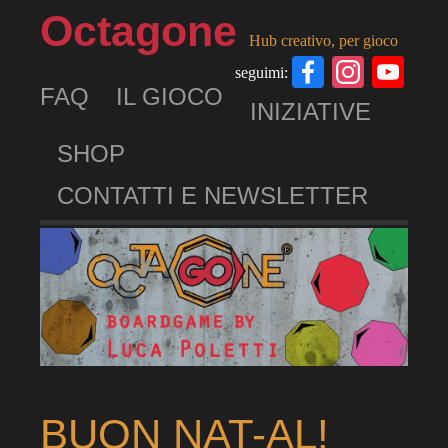
Octagone
Hub creativo, per gioco
Facebook
Insta
Yo
seguimi:
FAQ
IL GIOCO
Ch
INIZIATIVE
SHOP
CONTATTI E NEWSLETTER
BUON NAT-AL!