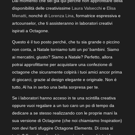
Dal momento che sei già qui perché non approfittare della
disponibilità delle creativissime
Laura Valsecchi
e
Elisa
Menatti
, nonché di
Lorenza Lina
, formatrice espressiva e
artcounselor, che ti assisteranno in laboratori creativi
ispirati a Octagone.
Questo é il tuo posto perché, che tu sia grande o piccino
non conta, a Natale torniamo tutti un po’ bambini. Siamo
ai mercatini, giusto? Siamo a Natale? Perfetto, allora
potrai approfittarne per acquistare una confezione di
octagone che sicuramente colpirà i tuoi amici ancor prima
di giocarci, grazie al design elegante e originale. Non é
tutto, Al ha in serbo una bella sorpresa per te.
Se i laboratori hanno acceso in te una scintilla creativa
oppure vuoi regalare a un tuo caro un po di tempo da
dedicare a se stesso realizzando con le proprie mani la
sua versione di Octagone (che noi chiamiamo Inspiration)
non devi farti sfuggire Octagone Elements. Di cosa si