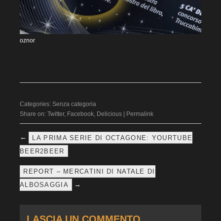
oznor
Categories:
Senza categoria
Share on:
Twitter
,
Facebook
,
Delicious
|
Permalink
←
LA PRIMA SERIE DI OCTAGONE: YOURTUBE
BEER2BEER
REPORT – MERCATINI DI NATALE DI
→
ALBOSAGGIA
LASCIA UN COMMENTO