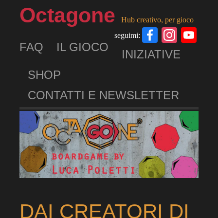
Octagone
Hub creativo, per gioco
Facebook
Insta
Yo
seguimi:
FAQ
IL GIOCO
Ch
INIZIATIVE
SHOP
CONTATTI E NEWSLETTER
DAI CREATORI DI