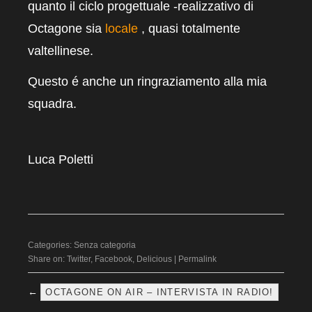
quanto il ciclo progettuale -realizzativo di
Octagone sia
locale
, quasi totalmente
valtellinese.
Questo é anche un ringraziamento alla mia
squadra.
Luca Poletti
Categories:
Senza categoria
Share on:
Twitter
,
Facebook
,
Delicious
|
Permalink
←
OCTAGONE ON AIR – INTERVISTA IN RADIO!