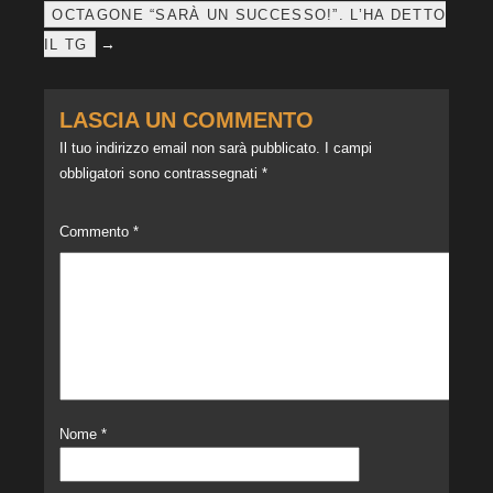
OCTAGONE “SARÀ UN SUCCESSO!”. L’HA DETTO
→
IL TG
LASCIA UN COMMENTO
Il tuo indirizzo email non sarà pubblicato.
I campi
obbligatori sono contrassegnati
*
Commento
*
Nome
*