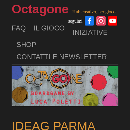
Octagone
Hub creativo, per gioco
Facebook
Insta
Yo
seguimi:
FAQ
IL GIOCO
Ch
INIZIATIVE
SHOP
CONTATTI E NEWSLETTER
IDEAG PARMA