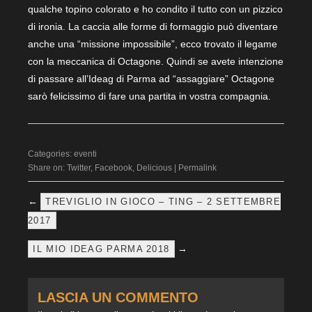
qualche topino colorato e ho condito il tutto con un pizzico
di ironia. La caccia alle forme di formaggio può diventare
anche una “missione impossibile”, ecco trovato il legame
con la meccanica di Octagone. Quindi se avete intenzione
di passare all’Ideag di Parma ad “assaggiare” Octagone
sarò felicissimo di fare una partita in vostra compagnia.
Categories:
eventi
Share on:
Twitter
,
Facebook
,
Delicious
|
Permalink
←
TREVIGLIO IN GIOCO – TING – 2 SETTEMBRE
2017
→
IL MIO IDEAG PARMA 2018
LASCIA UN COMMENTO