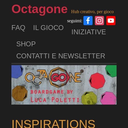
Octagone
Hub creativo, per gioco
Facebook
Insta
Yo
seguimi:
FAQ
IL GIOCO
Ch
INIZIATIVE
SHOP
CONTATTI E NEWSLETTER
INSPIRATIONS