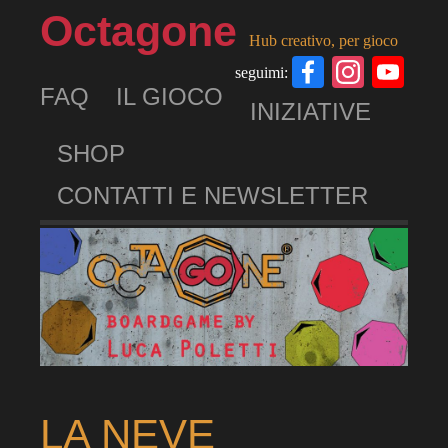
Octagone
Hub creativo, per gioco
Facebook
Insta
Yo
seguimi:
FAQ
IL GIOCO
Ch
INIZIATIVE
SHOP
CONTATTI E NEWSLETTER
LA NEVE