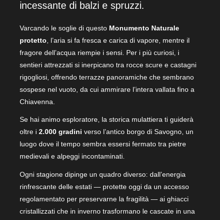
incessante di balzi e spruzzi.
Varcando le soglie di questo
Monumento Naturale
protetto
, l’aria si fa fresca e carica di vapore, mentre il
fragore dell’acqua riempie i sensi. Per i più curiosi, i
sentieri attrezzati si inerpicano tra rocce scure e castagni
rigogliosi, offrendo terrazze panoramiche che sembrano
sospese nel vuoto, da cui ammirare l’intera vallata fino a
Chiavenna.
Se hai animo esploratore, la storica mulattiera ti guiderà
oltre i
2.000 gradini
verso l’antico borgo di Savogno, un
luogo dove il tempo sembra essersi fermato tra pietre
medievali e alpeggi incontaminati.
Ogni stagione dipinge un quadro diverso: dall’energia
rinfrescante delle estati — protette oggi da un accesso
regolamentato per preservarne la fragilità — ai ghiacci
cristallizzati che in inverno trasformano le cascate in una