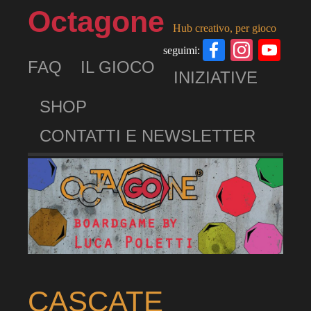
Octagone
Hub creativo, per gioco
Facebook
Insta
Yo
seguimi:
FAQ
IL GIOCO
Ch
INIZIATIVE
SHOP
CONTATTI E NEWSLETTER
CASCATE