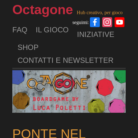
Octagone
Hub creativo, per gioco
Facebook
Insta
Yo
seguimi:
FAQ
IL GIOCO
Ch
INIZIATIVE
SHOP
CONTATTI E NEWSLETTER
PONTE NEL