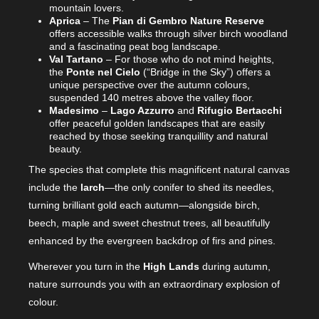
mountain lovers.
Aprica
– The
Pian di Gembro Nature Reserve
offers accessible walks through silver birch woodland
and a fascinating peat bog landscape.
Val Tartano
– For those who do not mind heights,
the
Ponte nel Cielo
(“Bridge in the Sky”) offers a
unique perspective over the autumn colours,
suspended 140 metres above the valley floor.
Madesimo
–
Lago Azzurro
and
Rifugio Bertacchi
offer peaceful golden landscapes that are easily
reached by those seeking tranquillity and natural
beauty.
The species that complete this magnificent natural canvas
include the
larch
—the only conifer to shed its needles,
turning brilliant gold each autumn—alongside birch,
beech, maple and sweet chestnut trees, all beautifully
enhanced by the evergreen backdrop of firs and pines.
Wherever you turn in the
High Lands
during autumn,
nature surrounds you with an extraordinary explosion of
colour.