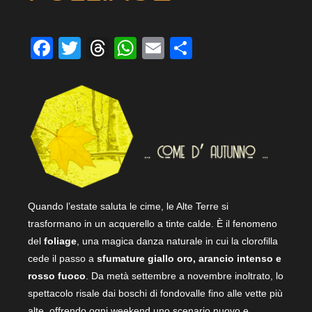
Facebook
Twitter
Threads
WhatsApp
Email
Condividi
Quando l’estate saluta le cime, le Alte Terre si
trasformano in un acquerello a tinte calde. È il fenomeno
del
foliage
, una magica danza naturale in cui la clorofilla
cede il passo a
sfumature giallo oro, arancio intenso e
rosso fuoco
. Da metà settembre a novembre inoltrato, lo
spettacolo risale dai boschi di fondovalle fino alle vette più
alte, offrendo ogni weekend uno scenario nuovo e