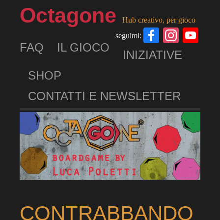
Octagone
Hub creativo, per gioco
Facebook
Insta
Yo
seguimi:
FAQ
IL GIOCO
Ch
INIZIATIVE
SHOP
CONTATTI E NEWSLETTER
CONTRABBANDO