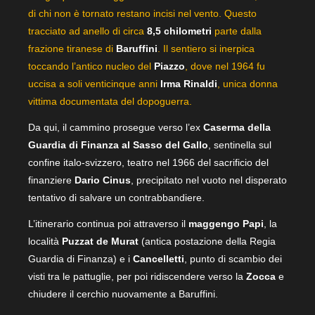
di chi non è tornato restano incisi nel vento. Questo
tracciato ad anello di circa
8,5 chilometri
parte dalla
frazione tiranese di
Baruffini
. Il sentiero si inerpica
toccando l’antico nucleo del
Piazzo
, dove nel 1964 fu
uccisa a soli venticinque anni
Irma Rinaldi
, unica donna
vittima documentata del dopoguerra.
Da qui, il cammino prosegue verso l’ex
Caserma della
Guardia di Finanza al Sasso del Gallo
, sentinella sul
confine italo-svizzero, teatro nel 1966 del sacrificio del
finanziere
Dario Cinus
, precipitato nel vuoto nel disperato
tentativo di salvare un contrabbandiere.
L’itinerario continua poi attraverso il
maggengo Papi
, la
località
Puzzat de Murat
(antica postazione della Regia
Guardia di Finanza) e i
Cancelletti
, punto di scambio dei
visti tra le pattuglie, per poi ridiscendere verso la
Zocca
e
chiudere il cerchio nuovamente a Baruffini.