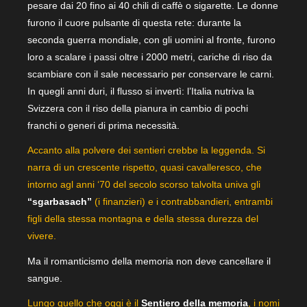
pesare dai 20 fino ai 40 chili di caffè o sigarette. Le donne
furono il cuore pulsante di questa rete: durante la
seconda guerra mondiale, con gli uomini al fronte, furono
loro a scalare i passi oltre i 2000 metri, cariche di riso da
scambiare con il sale necessario per conservare le carni.
In quegli anni duri, il flusso si invertì: l’Italia nutriva la
Svizzera con il riso della pianura in cambio di pochi
franchi o generi di prima necessità.
Accanto alla polvere dei sentieri crebbe la leggenda. Si
narra di un crescente rispetto, quasi cavalleresco, che
intorno agl anni ‘70 del secolo scorso talvolta univa gli
“sgarbasach”
(i finanzieri) e i contrabbandieri, entrambi
figli della stessa montagna e della stessa durezza del
vivere.
Ma il romanticismo della memoria non deve cancellare il
sangue.
Lungo quello che oggi è il
Sentiero della memoria
, i nomi