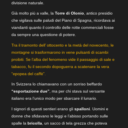
divisione naturale.
Già molto più a valle, la
Torre di Olonio
, antico presidio
che vigilava sulle paludi del Piano di Spagna, ricordava ai
viandanti quanto il controllo delle rotte commerciali fosse
da sempre una questione di potere.
Tra il tramonto dell’ ottocento e la metà del novecento, le
montagne si trasformarono in vene pulsanti di scambi
proibiti. Se l’alba del fenomeno vide il passaggio di sale e
tabacco, fu il secondo dopoguerra a scatenare la vera
“epopea del caffè”.
In Svizzera lo chiamavano con un sorriso beffardo
“esportazione due”
, ma per chi stava sul versante
italiano era l’unico modo per sbarcare il lunario.
I signori di questi sentieri erano gli
spalloni
. Uomini e
donne che sfidavano le leggi e l’abisso portando sulle
spalle la
bricolla
, un sacco di tela grezza che poteva