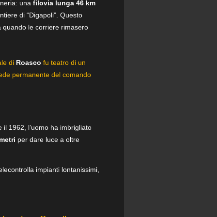
egneria: una
filovia lunga 46 km
ntiere di “Digapoli”. Questo
za quando le corriere rimasero
ale di
Roasco
fu teatro di un
sede permanente del comando
e il 1962, l’uomo ha imbrigliato
metri
per dare luce a oltre
elecontrolla impianti lontanissimi,