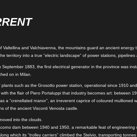
RRENT
f Valtellina and Valchiavenna, the mountains guard an ancient energy t
he territory into a true “electric landscape” of power stations, pipelin
in September 1883, the first electrical generator in the province was ins
tched on in Milan.
 plants such as the Grosotto power station, operational since 1910 and 
s with the flair of Piero Portaluppi that industry becomes art: between 1
 as a “crenellated manor”, an irreverent caprice of coloured mullioned 
s of the ancient Visconti Venosta castle.
 moved into the clouds.
acomo dam between 1940 and 1950, a remarkable feat of engineering 
ong which its “trolley carriers” climbed the Stelvio, transporting tonnes