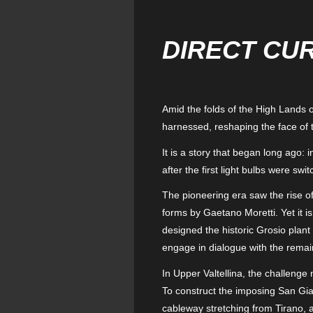
DIRECT CU
Amid the folds of the High Lands o
harnessed, reshaping the face of t
It is a story that began long ago: 
after the first light bulbs were swi
The pioneering era saw the rise of
forms by Gaetano Moretti. Yet it i
designed the historic Grosio plant
engage in dialogue with the remain
In Upper Valtellina, the challenge
To construct the imposing San Gi
cableway stretching from Tirano, al