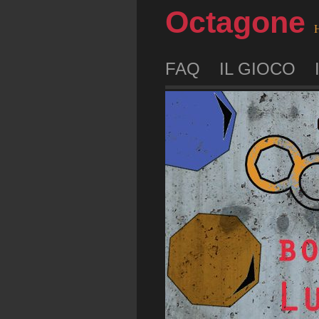
Octagone
H
FAQ
IL GIOCO