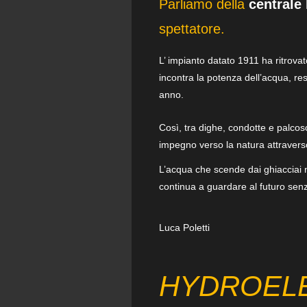
Parliamo della
centrale
spettatore.
L’ impianto datato 1911 ha ritrova
incontra la potenza dell’acqua, res
anno.
Così, tra dighe, condotte e palcosc
impegno verso la natura attraverso
L’acqua che scende dai ghiacciai n
continua a guardare al futuro senz
Luca Poletti
HYDROEL