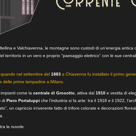
Valtellina e Valchiavenna, le montagne sono custodi di un’energia antic
el territorio in un vero e proprio “paesaggio elettrico” con le sue centra
o, quando nel settembre del
1883
a Chiavenna fu installato il primo gener
 delle prime lampadine a Milano.
e impianti come la
centrale di
Grosotto
, attiva dal
1910
e vestita di ele
o di
Piero Portaluppi
che l’industria si fa arte: tra il 1918 e il 1922, l’ar
, un capriccio irriverente fatto di trifore colorate e decorazioni floreal
a.
 tra le nuvole.