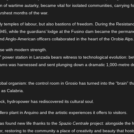
orn of wartime autarky, became vital for isolated communities, carrying
arshest months of the war.
y temples of labour, but also bastions of freedom. During the Resistan
il 1945, while the guardians’ lodge at the Fusino dam became the perman
 Anglo-American officers collaborated in the heart of the Orobie Alps.
lse with modern strength.
li” power station in Lanzada bears witness to technological evolution:
s was harnessed and sent plunging down a dramatic 1,000-metre drop,
l organism: the control room in Grosio has turned into the “brain” t
t as Calabria.
rock, hydropower has rediscovered its cultural soul.
ero plant in Arquino and the artistic experiences it offers to visitors.
has found new life thanks to the
Spazio Centrale
project: alongside the h
r, restoring to the community a place of creativity and beauty that ho