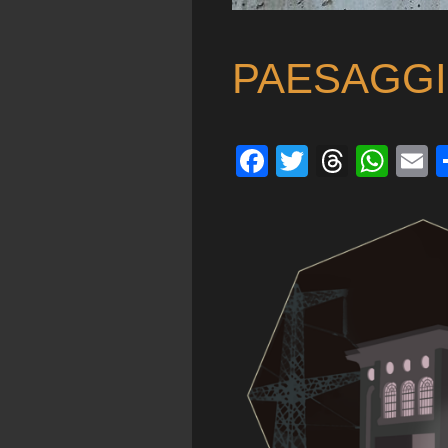
PAESAGGI
Facebook
Twitter
Threa
Wha
E