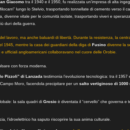
San Giacomo
tra il 1940 e il 1950, fu realizzata un’impresa di alta ing
ilocarri” lungo lo Stelvio, trasportando tonnellate di cemento verso il ca
ica, divenne vitale per le comunità isolate, trasportando viveri e speran
ù duri della guerra.
del lavoro, ma anche baluardi di libertà. Durante la resistenza, la centr
del 1945, mentre la casa dei guardiani della diga di
Fusino
divenne la 
 e ufficiali angloamericani collaboravano nel cuore delle Orobie.
ulsare con forza moderna.
do Pizzoli” di Lanzada
testimonia l’evoluzione tecnologica: tra il 1957 
e Campo Moro, facendola precipitare per un
salto vertiginoso di 1000 
obale: la sala quadri di
Grosio
è diventata il “cervello” che governa e t
cia, l’idroelettrico ha saputo riscoprire la sua anima culturale.