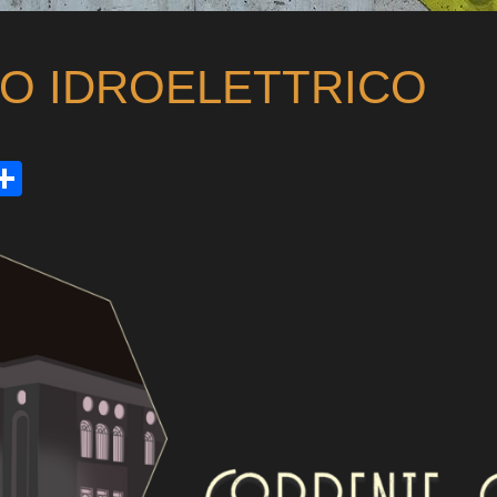
O IDROELETTRICO
ds
tsApp
mail
Condividi