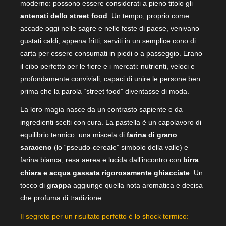
moderno: possono essere considerati a pieno titolo gli
antenati dello street food
. Un tempo, proprio come
accade oggi nelle sagre e nelle feste di paese, venivano
gustati caldi, appena fritti, serviti in un semplice cono di
carta per essere consumati in piedi o a passeggio. Erano
il cibo perfetto per le fiere e i mercati: nutrienti, veloci e
profondamente conviviali, capaci di unire le persone ben
prima che la parola “street food” diventasse di moda.
La loro magia nasce da un contrasto sapiente e da
ingredienti scelti con cura. La pastella è un capolavoro di
equilibrio termico: una miscela di
farina di grano
saraceno
(lo “pseudo-cereale” simbolo della valle) e
farina bianca, resa aerea e lucida dall’incontro con
birra
chiara e acqua gassata rigorosamente ghiacciate
. Un
tocco di
grappa
aggiunge quella nota aromatica e decisa
che profuma di tradizione.
Il segreto per un risultato perfetto è lo shock termico: