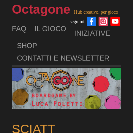
Octagone
Hub creativo, per gioco
Facebook
Insta
Yo
seguimi:
FAQ
IL GIOCO
Ch
INIZIATIVE
SHOP
CONTATTI E NEWSLETTER
SCIATT