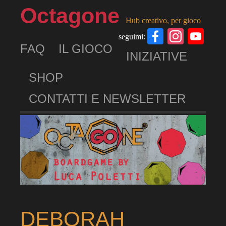
Octagone
Hub creativo, per gioco
Facebook
Insta
Yo
seguimi:
FAQ
IL GIOCO
Ch
INIZIATIVE
SHOP
CONTATTI E NEWSLETTER
DEBORAH