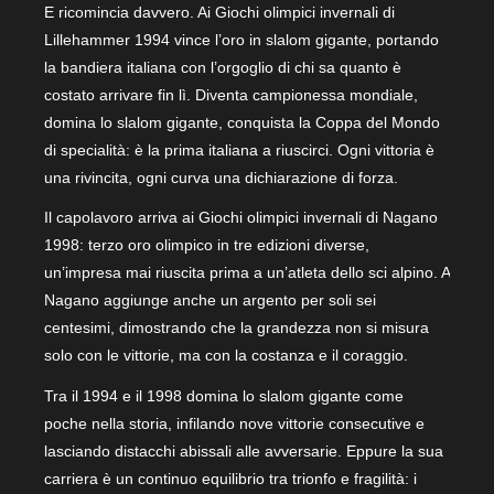
E ricomincia davvero. Ai Giochi olimpici invernali di
Lillehammer 1994 vince l’oro in slalom gigante, portando
la bandiera italiana con l’orgoglio di chi sa quanto è
costato arrivare fin lì. Diventa campionessa mondiale,
domina lo slalom gigante, conquista la Coppa del Mondo
di specialità: è la prima italiana a riuscirci. Ogni vittoria è
una rivincita, ogni curva una dichiarazione di forza.
Il capolavoro arriva ai Giochi olimpici invernali di Nagano
1998: terzo oro olimpico in tre edizioni diverse,
un’impresa mai riuscita prima a un’atleta dello sci alpino. A
Nagano aggiunge anche un argento per soli sei
centesimi, dimostrando che la grandezza non si misura
solo con le vittorie, ma con la costanza e il coraggio.
Tra il 1994 e il 1998 domina lo slalom gigante come
poche nella storia, infilando nove vittorie consecutive e
lasciando distacchi abissali alle avversarie. Eppure la sua
carriera è un continuo equilibrio tra trionfo e fragilità: i