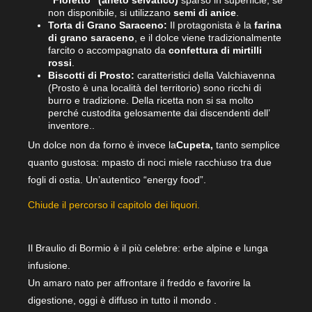
non disponibile, si utilizzano
semi di anice
.
Torta di Grano Saraceno:
Il protagonista è la
farina
di grano saraceno
, e il dolce viene tradizionalmente
farcito o accompagnato da
confettura di mirtilli
rossi
.
Biscotti di Prosto:
caratteristici della Valchiavenna
(Prosto è una località del territorio) sono ricchi di
burro e tradizione. Della ricetta non si sa molto
perché custodita gelosamente dai discendenti dell’
inventore..
Un dolce non da forno è invece la
Cupeta,
tanto semplice
quanto gustosa: mpasto di noci miele racchiuso tra due
fogli di ostia. Un’autentico “energy food”.
Chiude il percorso il capitolo dei liquori.
Il Braulio di Bormio è il più celebre: erbe alpine e lunga
infusione.
Un amaro nato per affrontare il freddo e favorire la
digestione, oggi è diffuso in tutto il mondo .