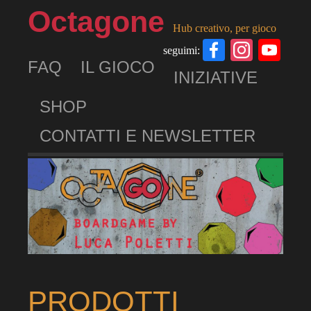
Octagone
Hub creativo, per gioco
Facebook
Insta
Yo
seguimi:
FAQ
IL GIOCO
Ch
INIZIATIVE
SHOP
CONTATTI E NEWSLETTER
PRODOTTI