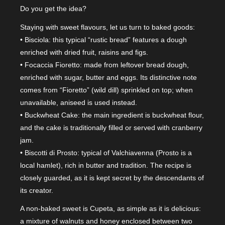
Do you get the idea?
Staying with sweet flavours, let us turn to baked goods:
• Bisciola: this typical “rustic bread” features a dough
enriched with dried fruit, raisins and figs.
• Focaccia Fioretto: made from leftover bread dough,
enriched with sugar, butter and eggs. Its distinctive note
comes from “Fioretto” (wild dill) sprinkled on top; when
unavailable, aniseed is used instead.
• Buckwheat Cake: the main ingredient is buckwheat flour,
and the cake is traditionally filled or served with cranberry
jam.
• Biscotti di Prosto: typical of Valchiavenna (Prosto is a
local hamlet), rich in butter and tradition. The recipe is
closely guarded, as it is kept secret by the descendants of
its creator.
A non-baked sweet is Cupeta, as simple as it is delicious:
a mixture of walnuts and honey enclosed between two