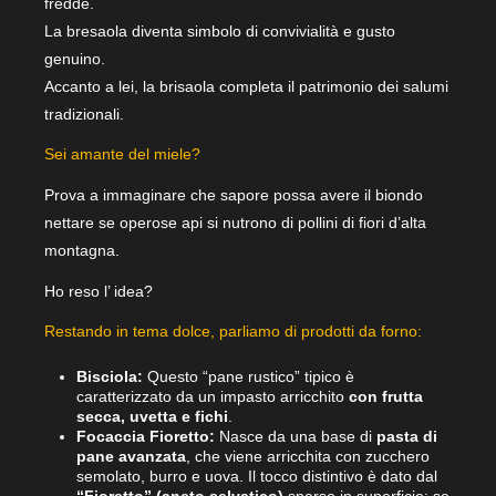
fredde.
La bresaola diventa simbolo di convivialità e gusto
genuino.
Accanto a lei, la brisaola completa il patrimonio dei salumi
tradizionali.
Sei amante del miele?
Prova a immaginare che sapore possa avere il biondo
nettare se operose api si nutrono di pollini di fiori d’alta
montagna.
Ho reso l’ idea?
Restando in tema dolce, parliamo di prodotti da forno:
Bisciola:
Questo “pane rustico” tipico è
caratterizzato da un impasto arricchito
con
frutta
secca,
uvetta e fichi
.
Focaccia Fioretto:
Nasce da una base di
pasta di
pane avanzata
, che viene arricchita con zucchero
semolato, burro e uova. Il tocco distintivo è dato dal
“Fioretto” (aneto selvatico)
sparso in superficie; se