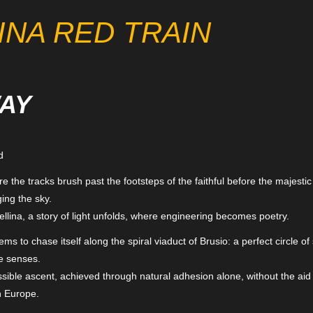
INA RED TRAIN
WAY
d
e the tracks brush past the footsteps of the faithful before the majesti
ing the sky.
llina, a story of light unfolds, where engineering becomes poetry.
s to chase itself along the spiral viaduct of Brusio: a perfect circle of 
e senses.
sible ascent, achieved through natural adhesion alone, without the aid 
n Europe.