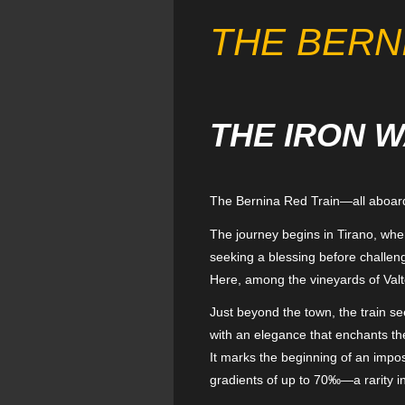
THE BERN
THE IRON 
The Bernina Red Train—all aboar
The journey begins in Tirano, wher
seeking a blessing before challeng
Here, among the vineyards of Valte
Just beyond the town, the train seem
with an elegance that enchants th
It marks the beginning of an impos
gradients of up to 70‰—a rarity i