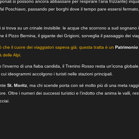
regionali si possono ancora abbassare per respirare l’aria frizzante) inqu
Val Poschiavo, passando per borghi dove il tempo pare essersi fermato,
ci si trova su un crinale invisibile: le acque che scorrono a sud sognano 
 il Pizzo Bernina, il gigante dei Grigioni, sorveglia il passaggio dei viag
 che il cuore dei viaggiatori sapeva già: questa tratta è un
Patrimonio
 delle Alpi.
 o l’inverno di una fiaba candida, il Trenino Rosso resta un’icona global
cui ideogrammi accolgono i turisti nelle stazioni principali.
ante
St. Moritz
, ma chi scende porta con sé molto più di una meta raggiun
pore. Oltre i numeri dei successi turistici e l’indotto che anima le valli, 
cciai.