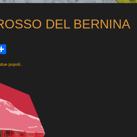
ROSSO DEL BERNINA
ds
tsApp
mail
Condividi
due popoli..