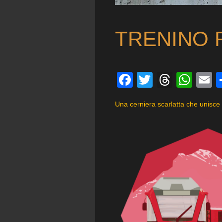
TRENINO 
Facebook
Twitter
Threa
Wha
E
Una cerniera scarlatta che unisce 