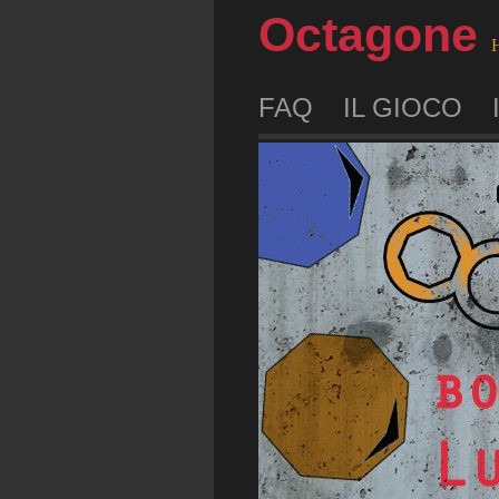
Octagone
H
FAQ
IL GIOCO