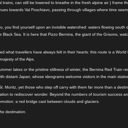
trains, can still be lowered to breathe in the fresh alpine air ) frame 
ues towards Val Poschiavo, passing through villages where time seems t
o, you find yourself upon an invisible watershed: waters flowing south
e Black Sea. It is here that Pizzo Bernina, the giant of the Grisons, wa
hat travellers have always felt in their hearts: this route is a World 
ajesty of the Alps.
summer lakes or the pristine stillness of winter, the Bernina Red Train
with distant Japan, whose ideograms welcome visitors in the main statio
 St. Moritz, yet those who step off carry with them far more than a dest
tation to rediscover wonder. Beyond the numbers of tourism success an
emotion: a red bridge cast between clouds and glaciers.
he destination.