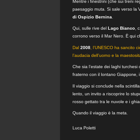
Mentre i finestrini (che sui treni 
paesaggio muta. Si sale verso la 
di Ospizio Bernina
.
Qui, sulle rive del
Lago Bianco
, 
corrono verso il Mar Nero. È qui che
Dal
2008
, l’UNESCO ha sancito ciò
l’audacia dell’uomo e la maestosità
Che sia l’estate dei laghi turchesi
fraterno con il lontano Giappone, i 
Il viaggio si conclude nella scintill
lento, un invito a riscoprire lo stu
rosso gettato tra le nuvole e i ghia
Quando il viaggio è la meta.
Luca Poletti