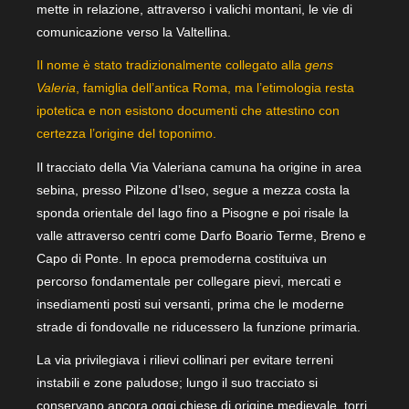
mette in relazione, attraverso i valichi montani, le vie di
comunicazione verso la Valtellina.
Il nome è stato tradizionalmente collegato alla
gens
Valeria
, famiglia dell’antica Roma, ma l’etimologia resta
ipotetica e non esistono documenti che attestino con
certezza l’origine del toponimo.
Il tracciato della Via Valeriana camuna ha origine in area
sebina, presso Pilzone d’Iseo, segue a mezza costa la
sponda orientale del lago fino a Pisogne e poi risale la
valle attraverso centri come Darfo Boario Terme, Breno e
Capo di Ponte. In epoca premoderna costituiva un
percorso fondamentale per collegare pievi, mercati e
insediamenti posti sui versanti, prima che le moderne
strade di fondovalle ne riducessero la funzione primaria.
La via privilegiava i rilievi collinari per evitare terreni
instabili e zone paludose; lungo il suo tracciato si
conservano ancora oggi chiese di origine medievale, torri