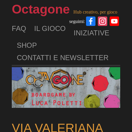
Octagone
Hub creativo, per gioco
Facebook
Insta
Yo
seguimi:
FAQ
IL GIOCO
Ch
INIZIATIVE
SHOP
CONTATTI E NEWSLETTER
VIA VALERIANA