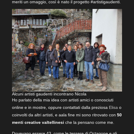
meriti un omaggio, così è nato il progetto #artistigaudenti.
Alcuni artisti gaudenti incontrano Nicola
Ho parlato della mia idea con artisti amici o conosciuti
online e in mostre, oppure contattati dalla preziosa
Elisa
o
coinvolti da altri artisti, e aala fine mi sono ritrovato con
50
menti creative
valtellinesi
che la pensano come me.
Dovevano essere 43, come le tessere di Octagone e gli