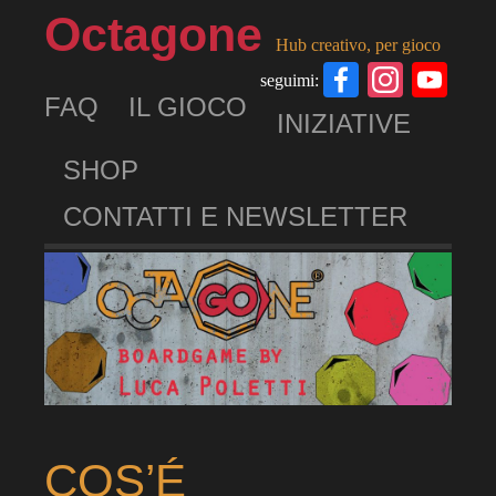
Octagone
Hub creativo, per gioco
Facebook
Insta
Yo
seguimi:
FAQ
IL GIOCO
Ch
INIZIATIVE
SHOP
CONTATTI E NEWSLETTER
COS’É