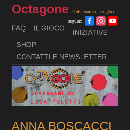
Octagone
Hub creativo, per gioco
Facebook
Insta
Yo
seguimi:
FAQ
IL GIOCO
Ch
INIZIATIVE
SHOP
CONTATTI E NEWSLETTER
ANNA BOSCACCI