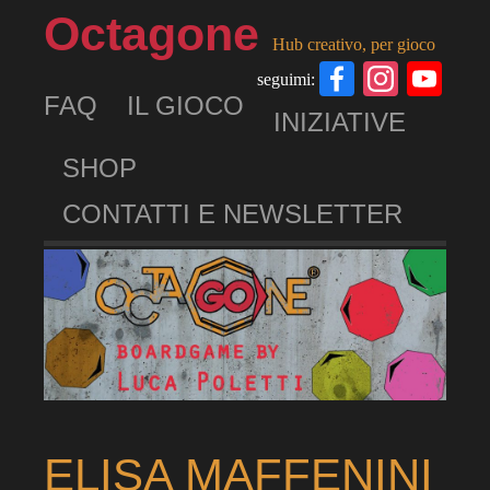
Octagone
Hub creativo, per gioco
Facebook
Insta
Yo
seguimi:
FAQ
IL GIOCO
Ch
INIZIATIVE
SHOP
CONTATTI E NEWSLETTER
ELISA MAFFENINI