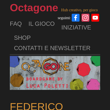
Octagone
Hub creativo, per gioco
Facebook
Insta
Yo
seguimi:
FAQ
IL GIOCO
Ch
INIZIATIVE
SHOP
CONTATTI E NEWSLETTER
FEDERICO