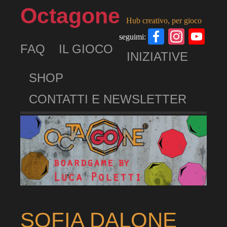
Octagone
Hub creativo, per gioco
Facebook
Insta
Yo
seguimi:
FAQ
IL GIOCO
Ch
INIZIATIVE
SHOP
CONTATTI E NEWSLETTER
SOFIA DALONE