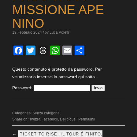
MISSIONE APE
NINO
19 Febbraio 2024 / by Luca Poletti
Facebook
Twitter
Threads
WhatsApp
Email
Condividi
Questo contenuto è protetto da password. Per
visualizzarlo inserisci la password qui sotto.
Password:
Categories:
Senza categoria
Share on:
Twitter
,
Facebook
,
Delicious
|
Permalink
←
TICKET TO RISE. IL TOUR É FINITO,