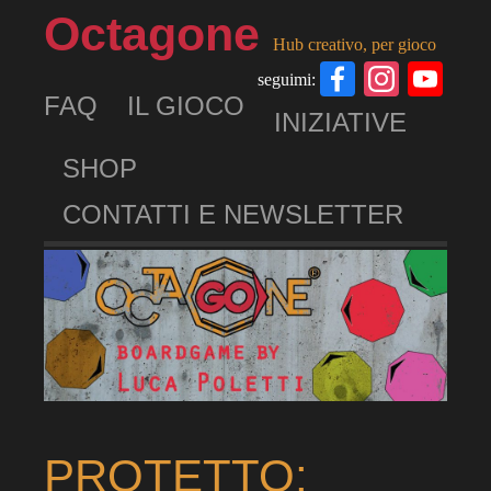
Octagone
Hub creativo, per gioco
Facebook
Insta
Yo
seguimi:
FAQ
IL GIOCO
Ch
INIZIATIVE
SHOP
CONTATTI E NEWSLETTER
PROTETTO: