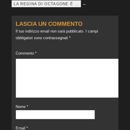
→
LA REGINA DI OCTAGONE É …
LASCIA UN COMMENTO
Il tuo indirizzo email non sarà pubblicato.
I campi
obbligatori sono contrassegnati
*
Commento
*
Nome
*
Email
*