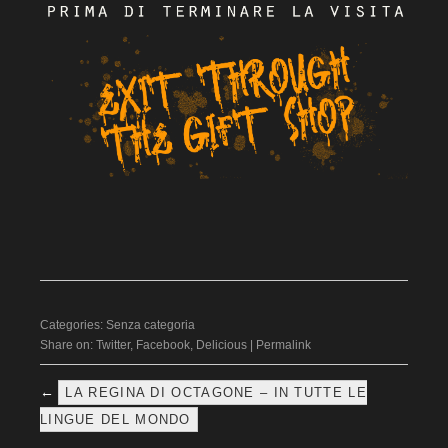
Categories:
Senza categoria
Share on:
Twitter
,
Facebook
,
Delicious
|
Permalink
←
LA REGINA DI OCTAGONE – IN TUTTE LE
LINGUE DEL MONDO