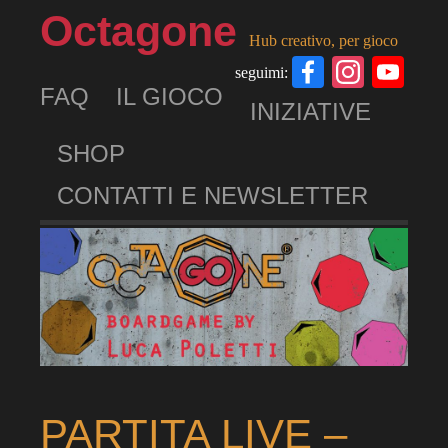
Octagone
Hub creativo, per gioco
Facebook
Insta
Yo
seguimi:
FAQ
IL GIOCO
Ch
INIZIATIVE
SHOP
CONTATTI E NEWSLETTER
PARTITA LIVE –