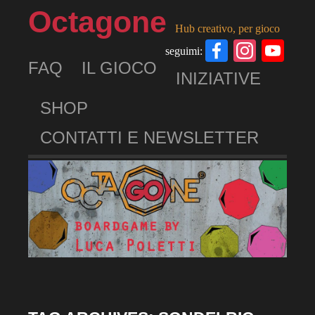
Octagone
Hub creativo, per gioco
Facebook
Insta
Yo
seguimi:
FAQ
IL GIOCO
Ch
INIZIATIVE
SHOP
CONTATTI E NEWSLETTER