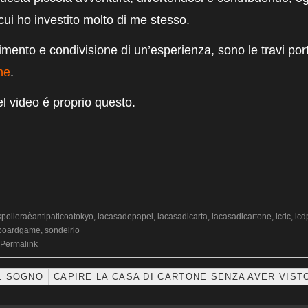
cui ho investito molto di me stesso.
imento e condivisione di un’esperienza, sono le travi port
ne
.
l video é proprio questo.
spoileraèantipaticoatokyo
,
lacasadepapel
,
lacasadicarta
,
lacasadicartone
,
lcdc
,
lcd
boardgame
,
sondelrio
Permalink
IL SOGNO
CAPIRE LA CASA DI CARTONE SENZA AVER VISTO