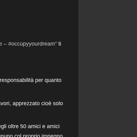
one – #occupyyourdream”
ti
i responsabilità per quanto
avori, apprezzato cioè solo
li oltre 50 amici e amici
gnuno col proprio impegno,