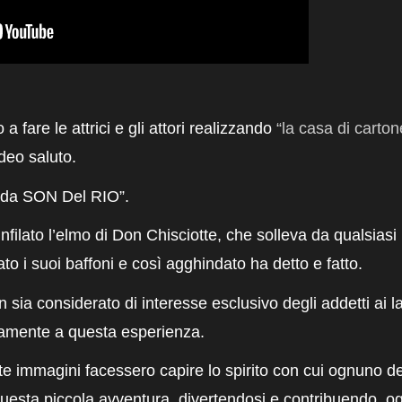
a fare le attrici e gli attori realizzando
“la casa di cart
deo saluto.
i da SON Del RIO”.
infilato l’elmo di Don Chisciotte, che solleva da qualsias
cato i suoi baffoni e così agghindato ha detto e fatto.
sia considerato di interesse esclusivo degli addetti ai l
ttamente a questa esperienza.
te immagini facessero capire lo spirito con cui ognuno deg
questa piccola avventura, divertendosi e contribuendo, o