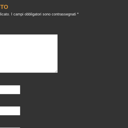
NTO
licato.
I campi obbligatori sono contrassegnati
*