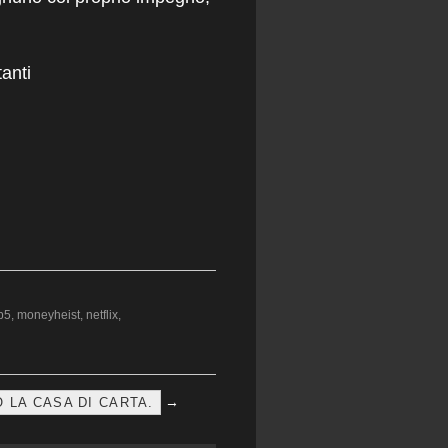
anti
p5
,
moneyheist
,
netflix
,
→
 LA CASA DI CARTA.