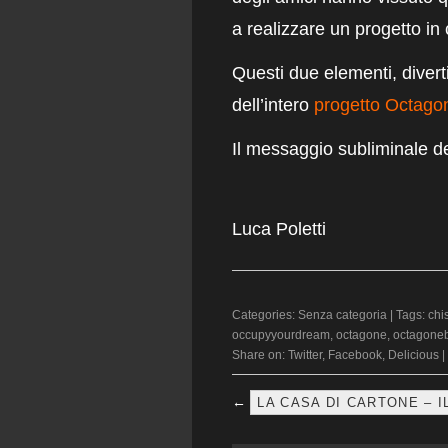
a realizzare un progetto in 
Questi due elementi, divert
dell’intero
progetto
Octago
Il messaggio subliminale de
Luca Poletti
Categories:
Senza categoria
| Tags:
chi
occupyyourdream
,
octagone
,
octagone
Share on:
Twitter
,
Facebook
,
Delicious
|
←
LA CASA DI CARTONE – 