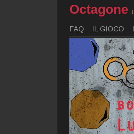
Octagone
H
FAQ
IL GIOCO