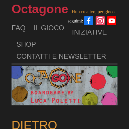
Octagone
Hub creativo, per gioco
Facebook
Insta
Yo
seguimi:
FAQ
IL GIOCO
Ch
INIZIATIVE
SHOP
CONTATTI E NEWSLETTER
DIETRO