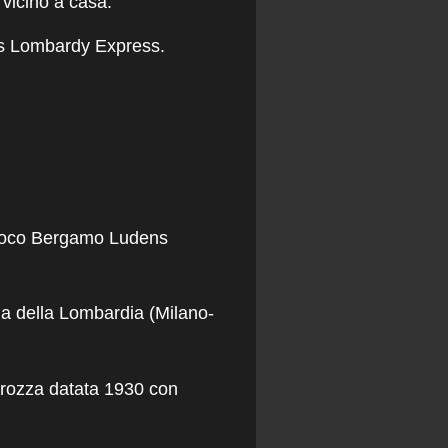
 vicino a casa.
ns Lombardy Express.
ioco
Bergamo Ludens
nga della Lombardia (Milano-
rrozza datata 1930
con