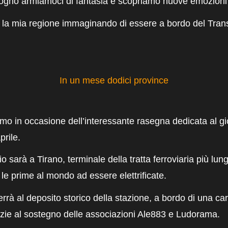
l sogno armiamoci di fantasia e scopriamo nuove emozioni
e la mia regione immaginando di essere a bordo del Tra
.
In un mese dodici province
amo in
occasione d
ell’interessante rasegna dedicata al g
rile.
o sarà a Tirano, terminale della tratta ferroviaria più lu
a le prime al mondo ad essere elettrificate.
errà al deposito storico della stazione, a bordo di una
ca
azie al sostegno delle associazioni
Ale883
e
Ludorama
.