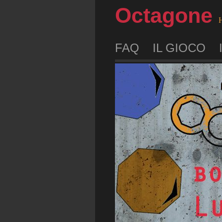
Octagone
H
FAQ
IL GIOCO