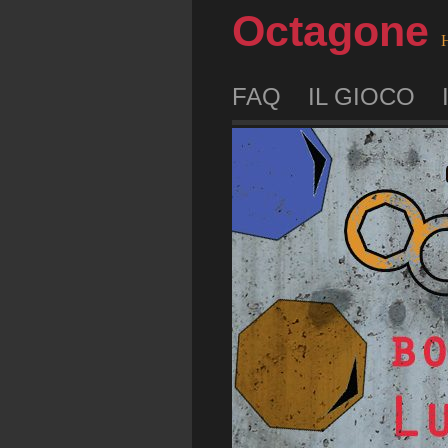
Octagone
H
FAQ
IL GIOCO