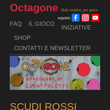
Octagone
Hub creativo, per gioco
Facebook
Insta
Yo
seguimi:
FAQ
IL GIOCO
Ch
INIZIATIVE
SHOP
CONTATTI E NEWSLETTER
SCUDI ROSSI